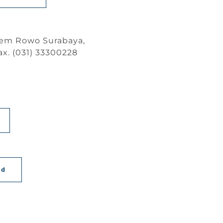
Asem Rowo Surabaya,
x. (031) 33300228
id