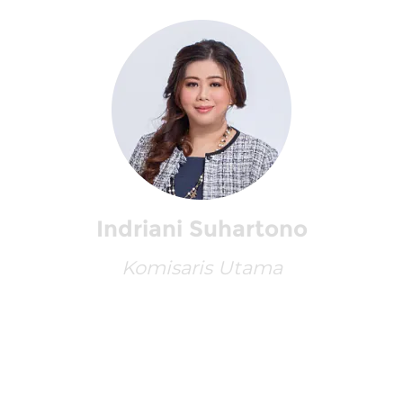
Indriani Suhartono
Komisaris Utama