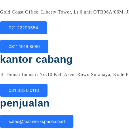
Gold Coast Office, Liberty Tower, Lt.6 unit OTB06A/06M, Jl
021 22293554
0811 1919 8080
kantor cabang
Jl. Dumar Industri No.10 Kel. Asem Rowo Surabaya, Kode P
031 3330 0118
penjualan
sales@masworkspace.co.id