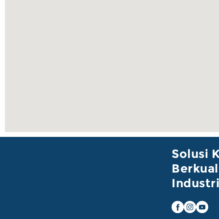
Solusi 
Berkual
Industr